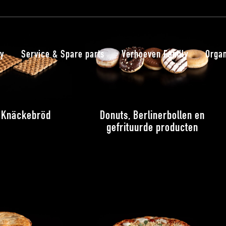
y
Service & Spare parts
Verhoeven Family
Organ
 Knäckebröd
Donuts, Berlinerbollen en
gefrituurde producten